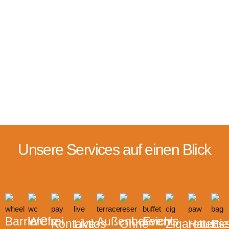
Unsere Services auf einen Blick
Barrierefrei
WC’s
Außenbereich
Events
Kontaktlos
Live-
Ohne
Zigaretten-
Haustie
Es