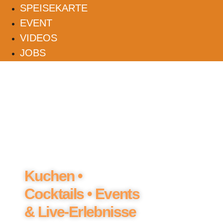
SPEISEKARTE
EVENT
VIDEOS
JOBS
100% Beach-Feeling
im Seepark Lünen
Kuchen •
Cocktails • Events
& Live-Erlebnisse